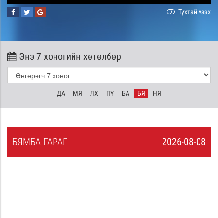
Тухтай үзэх
Энэ 7 хоногийн хөтөлбөр
ДА
МЯ
ЛХ
ПҮ
БА
БЯ
НЯ
БЯ
МБА
ГАРАГ
2026-08-08
7