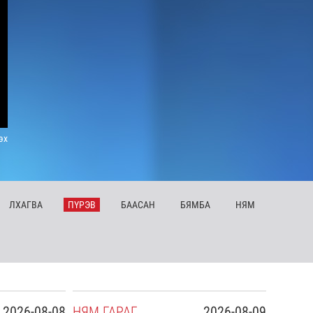
эх
ЛХ
АГВА
ПҮ
РЭВ
БА
АСАН
БЯ
МБА
НЯ
М
2026-08-08
НЯ
М
ГАРАГ
2026-08-09