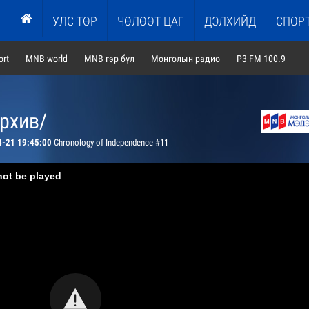
УЛС ТӨР
ЧӨЛӨӨТ ЦАГ
ДЭЛХИЙД
СПОР
rt
MNB world
MNB гэр бүл
Монголын радио
P3 FM 100.9
архив/
4-21 19:45:00
Chronology of Independence #11
not be played