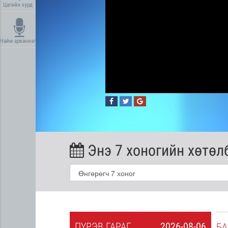
Цагийн хүрд
Найм арваннэг
Энэ 7 хоногийн хөтөл
ПҮ
РЭВ
ГАРАГ
2026-08-06
2026-08-05
БА