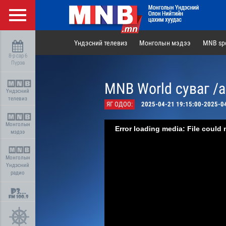
Үндэсний телевиз
Монголын мэдээ
MNB spo
8-р сар 6
Пүрэв
MNB World суваг /
Үндэсний
телевиз
ЯГ ОДОО:
2025-04-21 19:15:00-2025-0
Монголын
Error loading media: File could 
мэдээ
Монголын
Үндэсний
радио