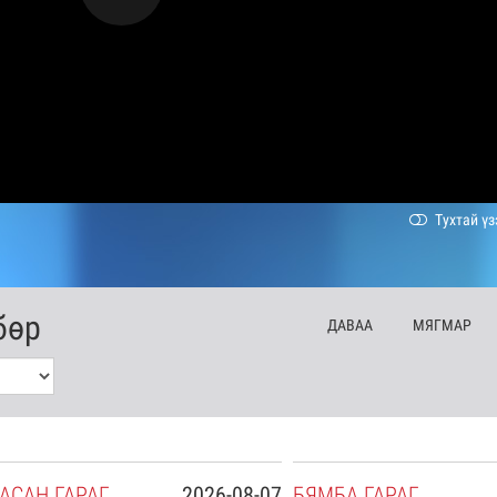
Тухтай үз
бөр
ДА
ВАА
МЯ
ГМАР
АСАН
ГАРАГ
2026-08-07
БЯ
МБА
ГАРАГ