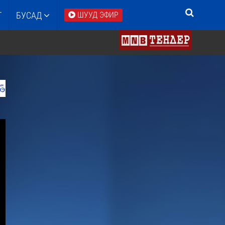
Т
БУСАД
ШУУД ЭФИР