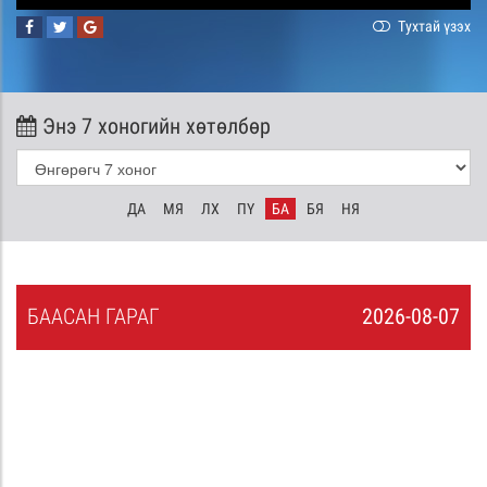
Тухтай үзэх
Энэ 7 хоногийн хөтөлбөр
ДА
МЯ
ЛХ
ПҮ
БА
БЯ
НЯ
БА
АСАН
ГАРАГ
2026-08-07
6