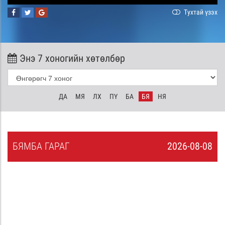
Тухтай үзэх
Энэ 7 хоногийн хөтөлбөр
ДА
МЯ
ЛХ
ПҮ
БА
БЯ
НЯ
БЯ
МБА
ГАРАГ
2026-08-08
7