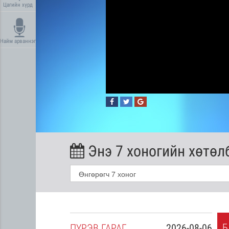
Цагийн хүрд
Найм арваннэг
Энэ 7 хоногийн хөтөл
Б
2026-08-05
ПҮ
РЭВ
ГАРАГ
2026-08-06