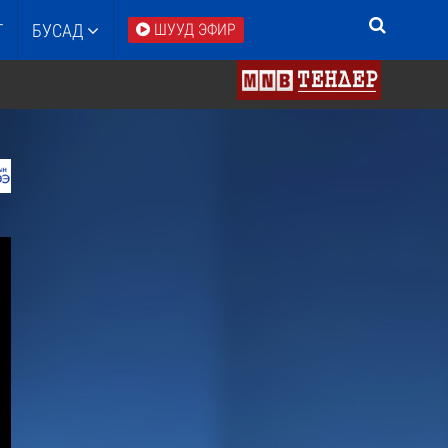
Т
БУСАД
ШУУД ЭФИР