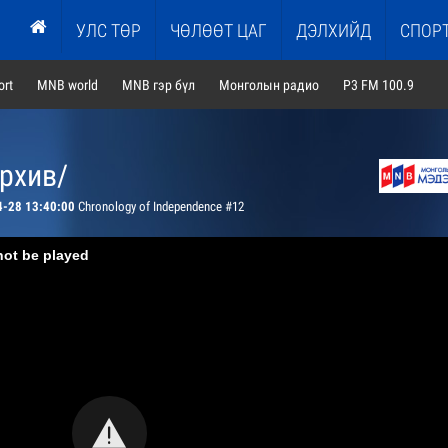
УЛС ТӨР
ЧӨЛӨӨТ ЦАГ
ДЭЛХИЙД
СПОР
rt
MNB world
MNB гэр бүл
Монголын радио
P3 FM 100.9
архив/
4-28 13:40:00
Chronology of Independence #12
not be played