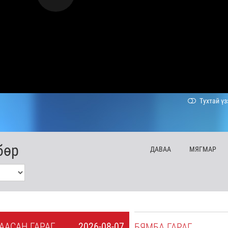
Тухтай үз
бөр
ДА
ВАА
МЯ
ГМАР
А
АСАН
ГАРАГ
2026-08-07
БЯ
МБА
ГАРАГ