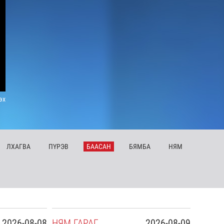
эх
ЛХ
АГВА
ПҮ
РЭВ
БА
АСАН
БЯ
МБА
НЯ
М
2026-08-08
НЯ
М
ГАРАГ
2026-08-09