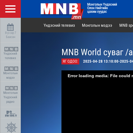
Үндэсний телевиз
Монголын мэдээ
MNB spo
8-р сар 7
Баасан
MNB World суваг /
Үндэсний
телевиз
ЯГ ОДОО:
2025-04-28 13:10:00-2025-0
Монголын
Error loading media: File could 
мэдээ
Монголын
Үндэсний
радио