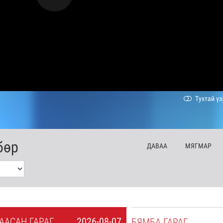
Тухтай үз
бөр
ДА
ВАА
МЯ
ГМАР
А
АСАН
ГАРАГ
2026-08-07
БЯ
МБА
ГАРАГ