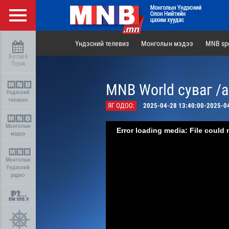
Үндэсний телевиз
Монголын мэдээ
MNB spo
8-р сар 6
Пүрэв
MNB World суваг /
Үндэсний
телевиз
ЯГ ОДОО:
2025-04-28 13:40:00-2025-0
Монголын
Error loading media: File could 
мэдээ
Монголын
Үндэсний
радио