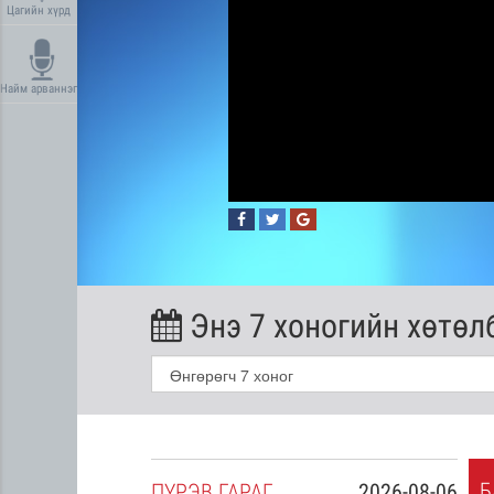
Цагийн хүрд
Найм арваннэг
Энэ 7 хоногийн хөтөл
Б
2026-08-05
ПҮ
РЭВ
ГАРАГ
2026-08-06