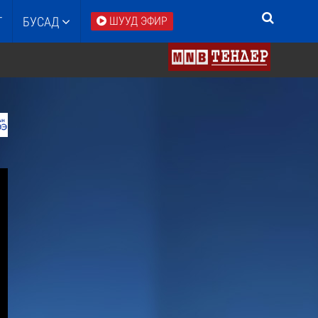
Т
БУСАД
ШУУД ЭФИР