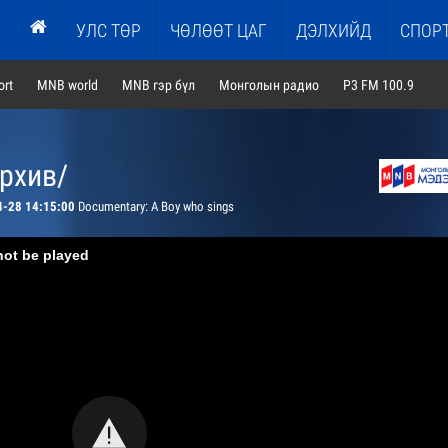
УЛС ТӨР
ЧӨЛӨӨТ ЦАГ
ДЭЛХИЙД
СПОР
rt
MNB world
MNB гэр бүл
Монголын радио
P3 FM 100.9
архив/
4-28 14:15:00
Documentary: A Boy who sings
not be played