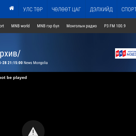
УЛС ТӨР
ЧӨЛӨӨТ ЦАГ
ДЭЛХИЙД
СПОР
rt
MNB world
MNB гэр бүл
Монголын радио
P3 FM 100.9
архив/
4-28 21:15:00
News Mongolia
not be played