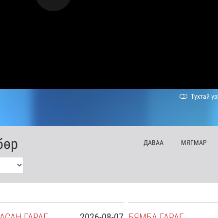
Тухтай үз
бөр
ДА
ВАА
МЯ
ГМАР
АСАН
ГАРАГ
2026-08-07
БЯ
МБА
ГАРАГ