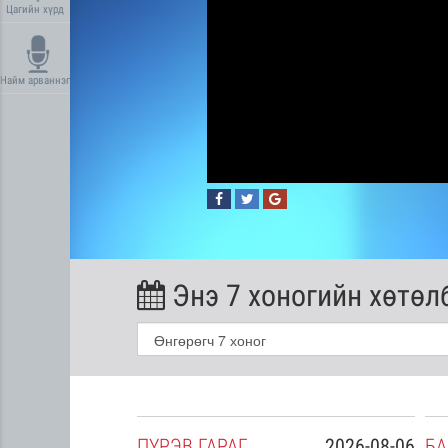
Цагийн хүрд
Найм арваннэг
Энэ 7 хоногийн хөтөл
2026-08-05
ПҮ
РЭВ
ГАРАГ
2026-08-06
БА