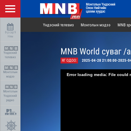
Үндэсний телевиз
Монголын мэдээ
MNB spo
8-р сар 9
Ням
MNB World суваг /
Үндэсний
телевиз
ЯГ ОДОО:
2025-04-28 21:00:00-2025-0
Монголын
Error loading media: File could 
мэдээ
Монголын
Үндэсний
радио