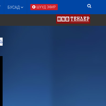
Т
БУСАД
ШУУД ЭФИР