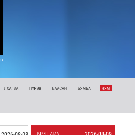
эх
ЛХ
АГВА
ПҮ
РЭВ
БА
АСАН
БЯ
МБА
НЯ
М
НЯ
М
ГАРАГ
2026-08-09
2026-08-08