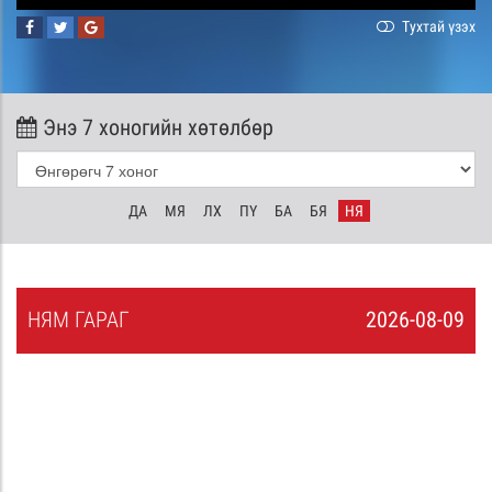
Тухтай үзэх
Энэ 7 хоногийн хөтөлбөр
ДА
МЯ
ЛХ
ПҮ
БА
БЯ
НЯ
НЯ
М
ГАРАГ
2026-08-09
8