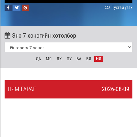
Тухтай үзэх
Энэ 7 хоногийн хөтөлбөр
ДА
МЯ
ЛХ
ПҮ
БА
БЯ
НЯ
НЯ
М
ГАРАГ
2026-08-09
8