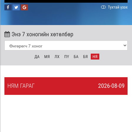
Тухтай үзэх
Энэ 7 хоногийн хөтөлбөр
ДА
МЯ
ЛХ
ПҮ
БА
БЯ
НЯ
НЯ
М
ГАРАГ
2026-08-09
8