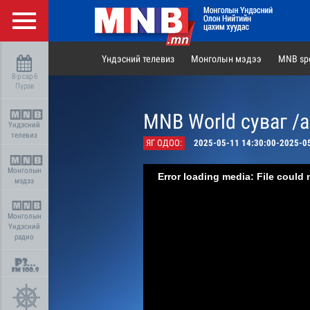
Үндэсний телевиз
Монголын мэдээ
MNB spo
8-р сар 6
Пүрэв
MNB World суваг /
Үндэсний
телевиз
ЯГ ОДОО:
2025-05-11 14:30:00-2025-0
Монголын
Error loading media: File could 
мэдээ
Монголын
Үндэсний
радио