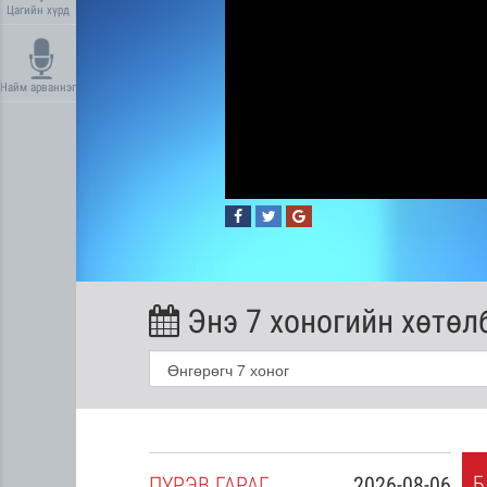
Цагийн хүрд
Найм арваннэг
Энэ 7 хоногийн хөтөл
Б
2026-08-05
ПҮ
РЭВ
ГАРАГ
2026-08-06