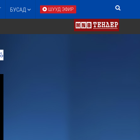
Т
БУСАД
ШУУД ЭФИР