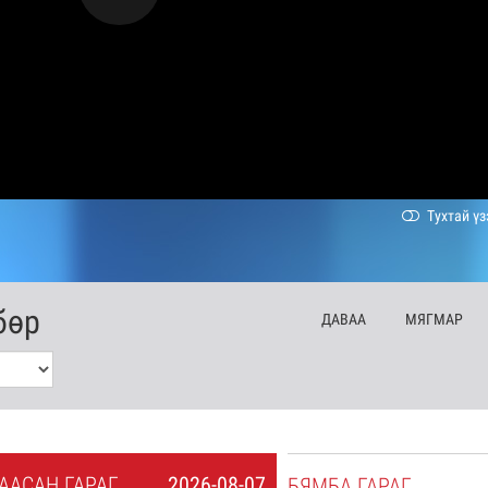
Тухтай үз
бөр
ДА
ВАА
МЯ
ГМАР
А
АСАН
ГАРАГ
2026-08-07
БЯ
МБА
ГАРАГ