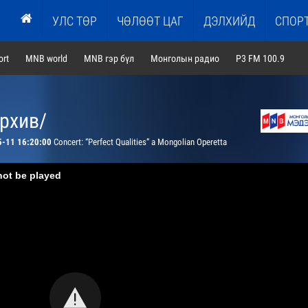
УЛС ТӨР
ЧӨЛӨӨТ ЦАГ
ДЭЛХИЙД
СПОР
rt
MNB world
MNB гэр бүл
Монголын радио
P3 FM 100.9
архив/
5-11 16:20:00
Concert: “Perfect Qualities” a Mongolian Operetta
not be played