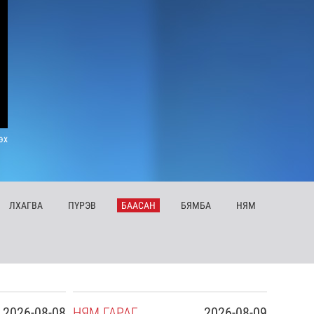
эх
ЛХ
АГВА
ПҮ
РЭВ
БА
АСАН
БЯ
МБА
НЯ
М
2026-08-08
НЯ
М
ГАРАГ
2026-08-09