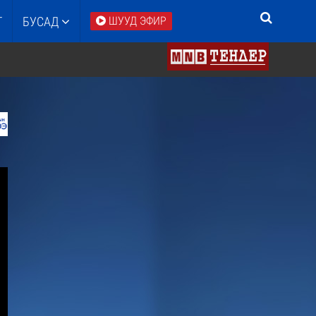
Т
БУСАД
ШУУД ЭФИР