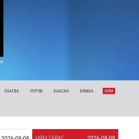
эх
ЛХ
АГВА
ПҮ
РЭВ
БА
АСАН
БЯ
МБА
НЯ
М
НЯ
М
ГАРАГ
2026-08-09
2026-08-08