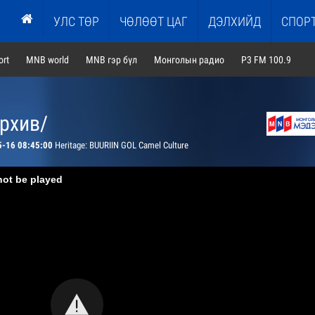
УЛС ТӨР
ЧӨЛӨӨТ ЦАГ
ДЭЛХИЙД
СПОР
rt
MNB world
MNB гэр бүл
Монголын радио
P3 FM 100.9
архив/
5-16 08:45:00
Heritage: BUURIIN GOL Camel Culture
not be played