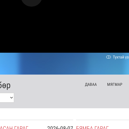
Тухтай үз
бөр
ДА
ВАА
МЯ
ГМАР
АСАН
ГАРАГ
2026-08-07
БЯ
МБА
ГАРАГ