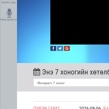
Цагийн хүрд
Найм арваннэг
Энэ 7 хоногийн хөтөл
2026-08-05
ПҮ
РЭВ
ГАРАГ
2026-08-06
БА