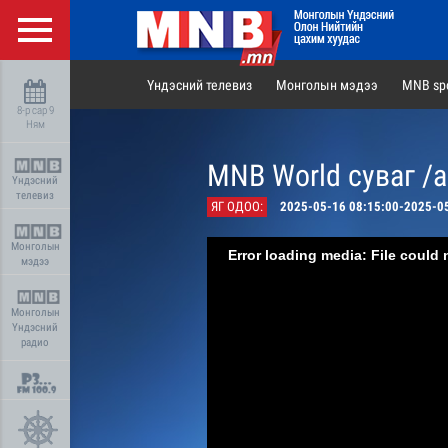
Үндэсний телевиз
Монголын мэдээ
MNB spo
8-р сар 9
Ням
MNB World суваг /
Үндэсний
телевиз
ЯГ ОДОО:
2025-05-16 08:15:00-2025-0
Монголын
Error loading media: File could 
мэдээ
Монголын
Үндэсний
радио