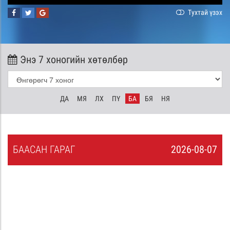
Тухтай үзэх
Энэ 7 хоногийн хөтөлбөр
ДА
МЯ
ЛХ
ПҮ
БА
БЯ
НЯ
БА
АСАН
ГАРАГ
2026-08-07
6