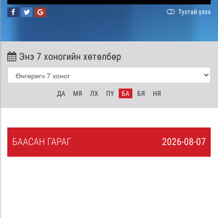
Тухтай үзэх
Энэ 7 хоногийн хөтөлбөр
ДА
МЯ
ЛХ
ПҮ
БА
БЯ
НЯ
БА
АСАН
ГАРАГ
2026-08-07
6