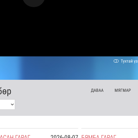
Тухтай үз
бөр
ДА
ВАА
МЯ
ГМАР
АСАН
ГАРАГ
2026-08-07
БЯ
МБА
ГАРАГ