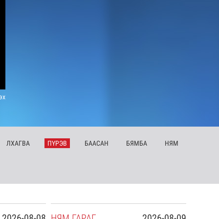
эх
ЛХ
АГВА
ПҮ
РЭВ
БА
АСАН
БЯ
МБА
НЯ
М
2026-08-08
НЯ
М
ГАРАГ
2026-08-09