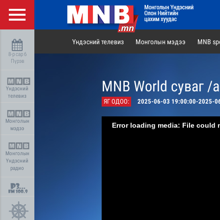
Үндэсний телевиз
Монголын мэдээ
MNB spo
8-р сар 6
Пүрэв
MNB World суваг /
Үндэсний
телевиз
ЯГ ОДОО:
2025-06-03 19:00:00-2025-0
Монголын
Error loading media: File could 
мэдээ
Монголын
Үндэсний
радио