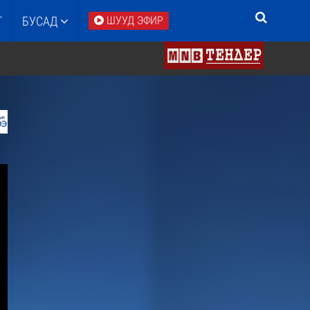
Т
БУСАД
ШУУД ЭФИР