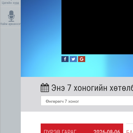
Цагийн хүрд
Найм арваннэг
Энэ 7 хоногийн хөтөл
ПҮ
РЭВ
ГАРАГ
2026-08-06
2026-08-05
БА