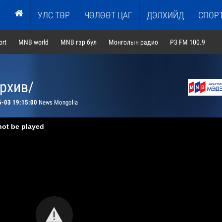
УЛС ТӨР
ЧӨЛӨӨТ ЦАГ
ДЭЛХИЙД
СПОР
rt
MNB world
MNB гэр бүл
Монголын радио
P3 FM 100.9
архив/
6-03 19:15:00
News Mongolia
not be played