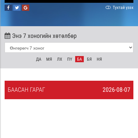
Тухтай үзэх
Энэ 7 хоногийн хөтөлбөр
ДА
МЯ
ЛХ
ПҮ
БА
БЯ
НЯ
БА
АСАН
ГАРАГ
2026-08-07
6