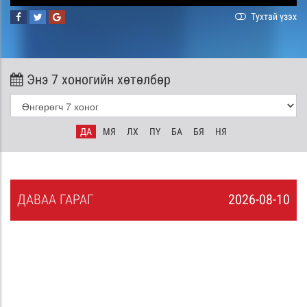
Тухтай үзэх
Энэ 7 хоногийн хөтөлбөр
ДА
МЯ
ЛХ
ПҮ
БА
БЯ
НЯ
ДА
ВАА
ГАРАГ
2026-08-10
9