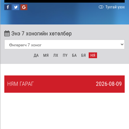
Тухтай үзэх
Энэ 7 хоногийн хөтөлбөр
ДА
МЯ
ЛХ
ПҮ
БА
БЯ
НЯ
НЯ
М
ГАРАГ
2026-08-09
8