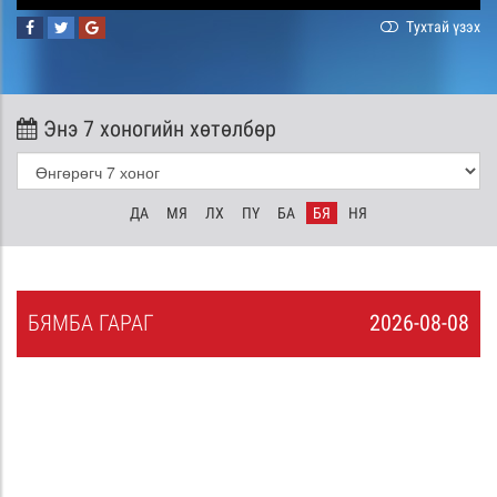
Тухтай үзэх
Энэ 7 хоногийн хөтөлбөр
ДА
МЯ
ЛХ
ПҮ
БА
БЯ
НЯ
БЯ
МБА
ГАРАГ
2026-08-08
7