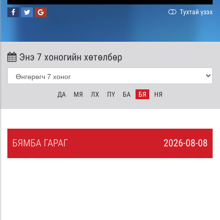
Тухтай үзэх
Энэ 7 хоногийн хөтөлбөр
ДА
МЯ
ЛХ
ПҮ
БА
БЯ
НЯ
БЯ
МБА
ГАРАГ
2026-08-08
7