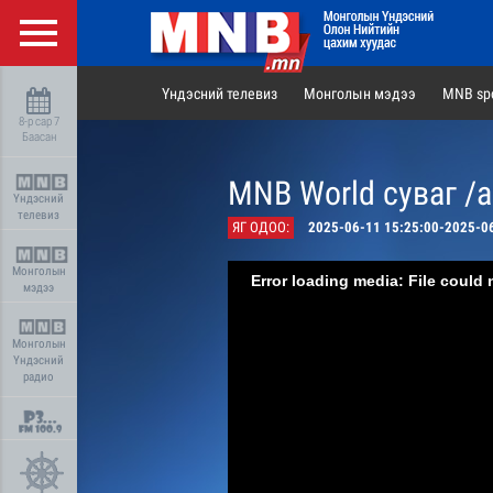
Үндэсний телевиз
Монголын мэдээ
MNB spo
8-р сар 7
Баасан
MNB World суваг /
Үндэсний
телевиз
ЯГ ОДОО:
2025-06-11 15:25:00-2025-0
Монголын
Error loading media: File could 
мэдээ
Монголын
Үндэсний
радио