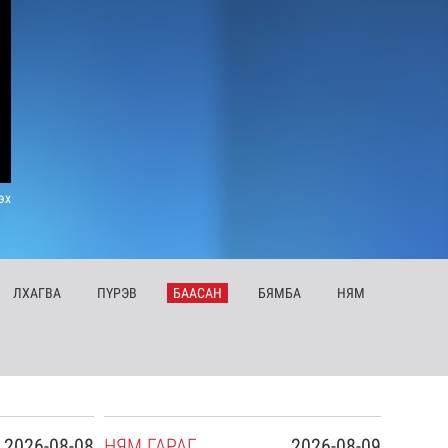
эх
ЛХ
АГВА
ПҮ
РЭВ
БА
АСАН
БЯ
МБА
НЯ
М
2026-08-08
НЯ
М
ГАРАГ
2026-08-09