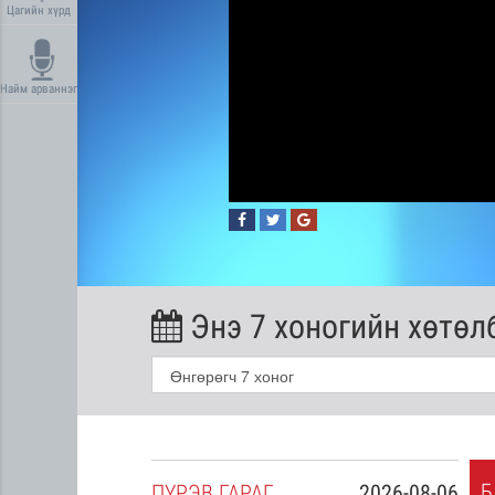
Цагийн хүрд
Найм арваннэг
Энэ 7 хоногийн хөтөл
Б
2026-08-05
ПҮ
РЭВ
ГАРАГ
2026-08-06