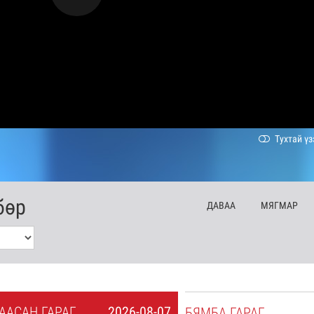
Тухтай үз
бөр
ДА
ВАА
МЯ
ГМАР
А
АСАН
ГАРАГ
2026-08-07
БЯ
МБА
ГАРАГ