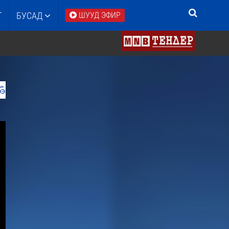
Т
БУСАД
ШУУД ЭФИР