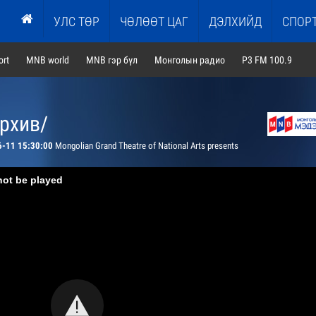
УЛС ТӨР
ЧӨЛӨӨТ ЦАГ
ДЭЛХИЙД
СПОР
rt
MNB world
MNB гэр бүл
Монголын радио
P3 FM 100.9
архив/
6-11 15:30:00
Mongolian Grand Theatre of National Arts presents
not be played