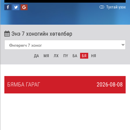
Тухтай үзэх
Энэ 7 хоногийн хөтөлбөр
ДА
МЯ
ЛХ
ПҮ
БА
БЯ
НЯ
БЯ
МБА
ГАРАГ
2026-08-08
7