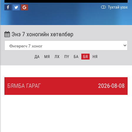
Тухтай үзэх
Энэ 7 хоногийн хөтөлбөр
ДА
МЯ
ЛХ
ПҮ
БА
БЯ
НЯ
БЯ
МБА
ГАРАГ
2026-08-08
7