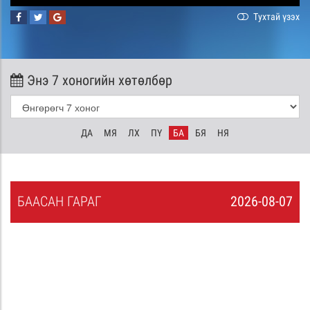
Тухтай үзэх
Энэ 7 хоногийн хөтөлбөр
ДА
МЯ
ЛХ
ПҮ
БА
БЯ
НЯ
БА
АСАН
ГАРАГ
2026-08-07
6