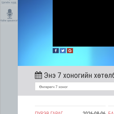
Цагийн хүрд
Найм арваннэг
Энэ 7 хоногийн хөтөл
2026-08-05
ПҮ
РЭВ
ГАРАГ
2026-08-06
БА