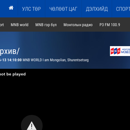
УЛС ТӨР
ЧӨЛӨӨТ ЦАГ
ДЭЛХИЙД
СПОР
rt
MNB world
MNB гэр бүл
Монголын радио
P3 FM 100.9
архив/
6-13 14:10:00
MNB WORLD I am Mongolian, Shurentsetseg
not be played