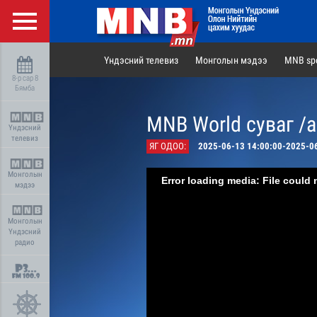
Үндэсний телевиз
Монголын мэдээ
MNB spo
8-р сар 8
Бямба
MNB World суваг /
Үндэсний
телевиз
ЯГ ОДОО:
2025-06-13 14:00:00-2025-0
Монголын
Error loading media: File could 
мэдээ
Монголын
Үндэсний
радио