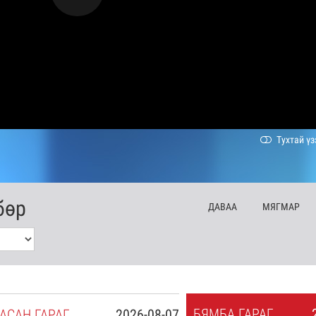
Тухтай үз
бөр
ДА
ВАА
МЯ
ГМАР
БЯ
МБА
ГАРАГ
АСАН
ГАРАГ
2026-08-07