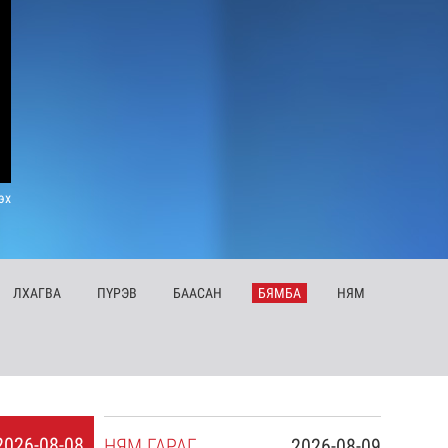
эх
ЛХ
АГВА
ПҮ
РЭВ
БА
АСАН
БЯ
МБА
НЯ
М
2026-08-08
НЯ
М
ГАРАГ
2026-08-09