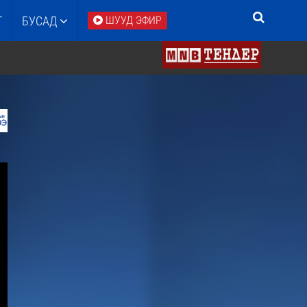
Т
БУСАД
ШУУД ЭФИР