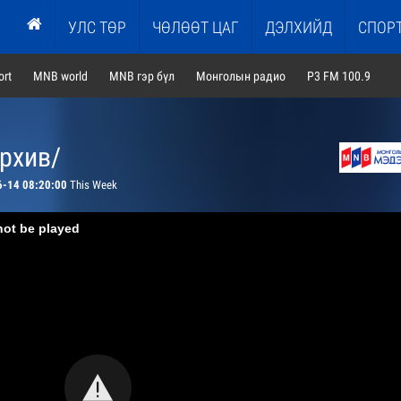
УЛС ТӨР
ЧӨЛӨӨТ ЦАГ
ДЭЛХИЙД
СПОР
rt
MNB world
MNB гэр бүл
Монголын радио
P3 FM 100.9
архив/
6-14 08:20:00
This Week
not be played