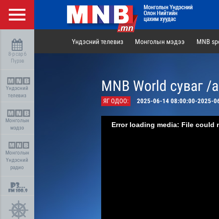
Үндэсний телевиз
Монголын мэдээ
MNB spo
8-р сар 6
Пүрэв
MNB World суваг /
Үндэсний
телевиз
ЯГ ОДОО:
2025-06-14 08:00:00-2025-0
Монголын
Error loading media: File could 
мэдээ
Монголын
Үндэсний
радио