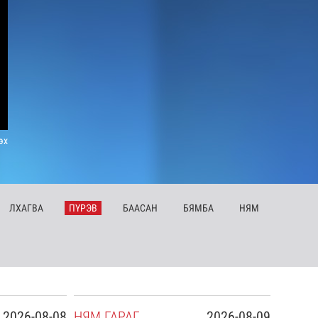
эх
ЛХ
АГВА
ПҮ
РЭВ
БА
АСАН
БЯ
МБА
НЯ
М
2026-08-08
НЯ
М
ГАРАГ
2026-08-09