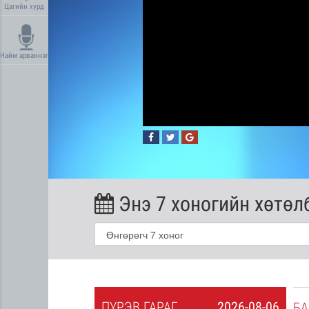
Цагийн хүрд
Найм арваннэг
Энэ 7 хоногийн хөтөл
ПҮ
РЭВ
ГАРАГ
2026-08-06
2026-08-05
БА