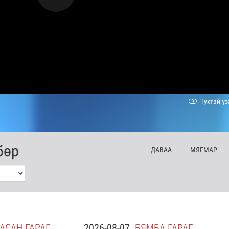
Тухтай үз
бөр
ДА
ВАА
МЯ
ГМАР
АСАН
ГАРАГ
2026-08-07
БЯ
МБА
ГАРАГ