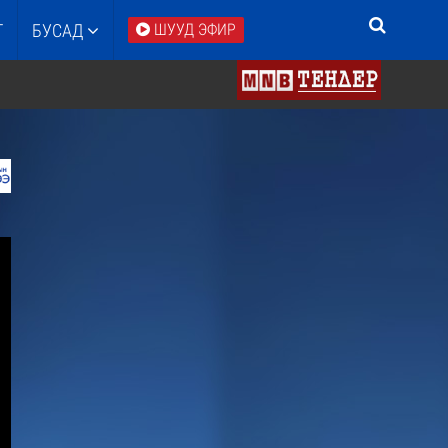
Т
БУСАД
ШУУД ЭФИР