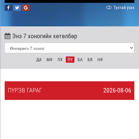
Тухтай үзэх
Энэ 7 хоногийн хөтөлбөр
ДА
МЯ
ЛХ
ПҮ
БА
БЯ
НЯ
ПҮ
РЭВ
ГАРАГ
2026-08-06
5