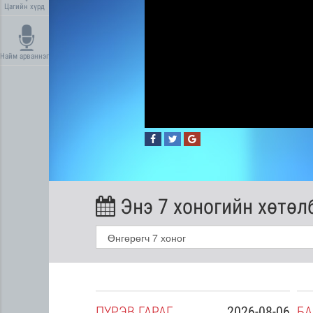
Цагийн хүрд
Найм арваннэг
Энэ 7 хоногийн хөтөл
2026-08-05
ПҮ
РЭВ
ГАРАГ
2026-08-06
БА