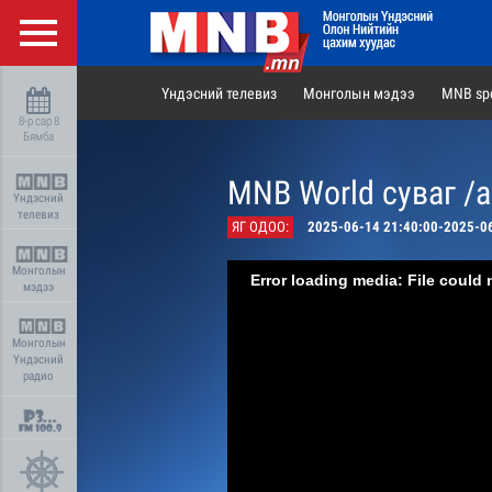
Үндэсний телевиз
Монголын мэдээ
MNB spo
8-р сар 8
Бямба
MNB World суваг /
Үндэсний
телевиз
ЯГ ОДОО:
2025-06-14 21:40:00-2025-0
Монголын
Error loading media: File could 
мэдээ
Монголын
Үндэсний
радио