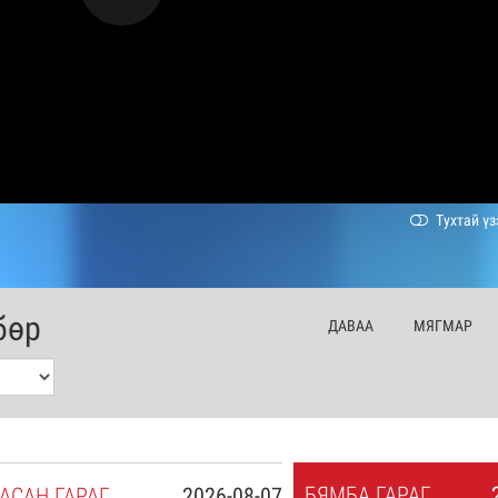
Тухтай үз
бөр
ДА
ВАА
МЯ
ГМАР
БЯ
МБА
ГАРАГ
АСАН
ГАРАГ
2026-08-07