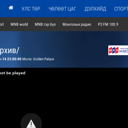
УЛС ТӨР
ЧӨЛӨӨТ ЦАГ
ДЭЛХИЙД
СПОР
rt
MNB world
MNB гэр бүл
Монголын радио
P3 FM 100.9
архив/
6-14 23:00:00
Movie: Golden Palace
not be played