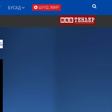
Т
БУСАД
ШУУД ЭФИР