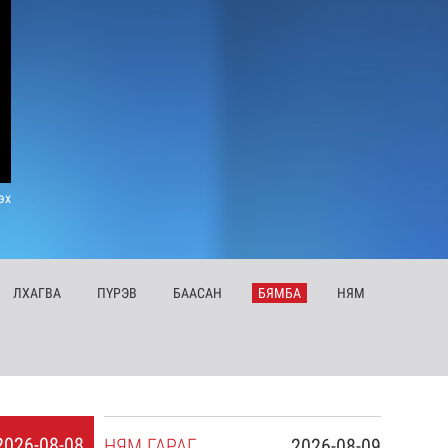
эх
ЛХ
АГВА
ПҮ
РЭВ
БА
АСАН
БЯ
МБА
НЯ
М
2026-08-08
НЯ
М
ГАРАГ
2026-08-09