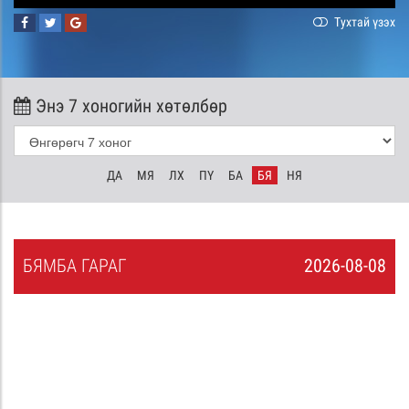
Тухтай үзэх
Энэ 7 хоногийн хөтөлбөр
ДА
МЯ
ЛХ
ПҮ
БА
БЯ
НЯ
БЯ
МБА
ГАРАГ
2026-08-08
7