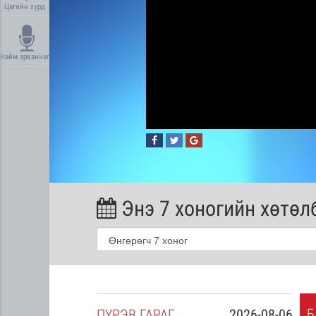
Цагийн хүрд
Найм арваннэг
Энэ 7 хоногийн хөтөл
Б
2026-08-05
ПҮ
РЭВ
ГАРАГ
2026-08-06