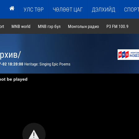
УЛС ТӨР
ЧӨЛӨӨТ ЦАГ
ДЭЛХИЙД
СПОР
rt
MNB world
MNB гэр бүл
Монголын радио
P3 FM 100.9
архив/
7-02 18:20:00
Heritage: Singing Epic Poems
not be played