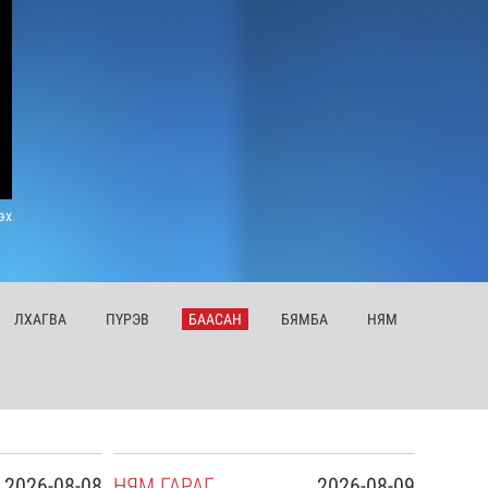
эх
ЛХ
АГВА
ПҮ
РЭВ
БА
АСАН
БЯ
МБА
НЯ
М
2026-08-08
НЯ
М
ГАРАГ
2026-08-09