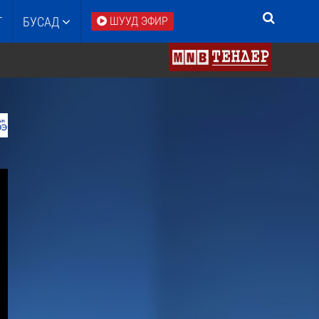
Т
БУСАД
ШУУД ЭФИР