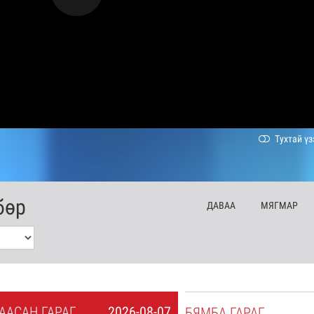
Тухтай үз
бөр
ДА
ВАА
МЯ
ГМАР
А
АСАН
ГАРАГ
2026-08-07
БЯ
МБА
ГАРАГ