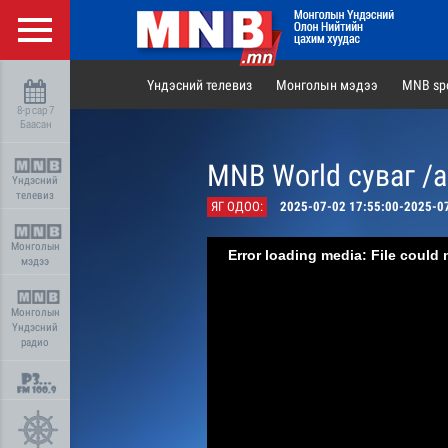
Үндэсний телевиз
Монголын мэдээ
MNB spo
8-р сар 7
Баасан
MNB World суваг /
Үндэсний
телевиз
ЯГ ОДОО:
2025-07-02 17:55:00-2025-0
Монголын
Error loading media: File could 
мэдээ
Монголын
Үндэсний
радио