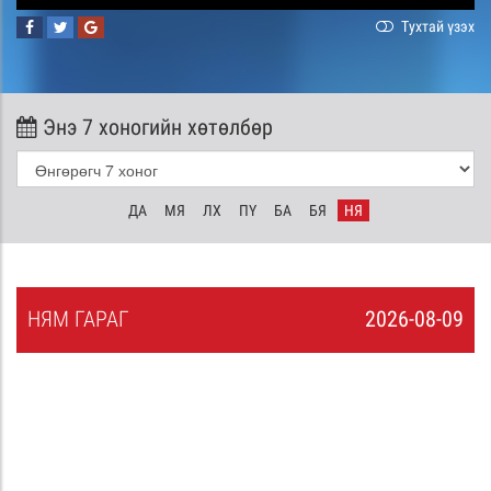
Тухтай үзэх
Энэ 7 хоногийн хөтөлбөр
ДА
МЯ
ЛХ
ПҮ
БА
БЯ
НЯ
НЯ
М
ГАРАГ
2026-08-09
8