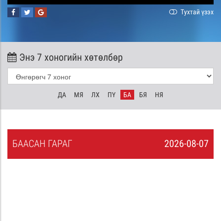
Тухтай үзэх
Энэ 7 хоногийн хөтөлбөр
ДА
МЯ
ЛХ
ПҮ
БА
БЯ
НЯ
БА
АСАН
ГАРАГ
2026-08-07
6