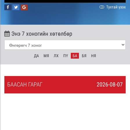
Тухтай үзэх
Энэ 7 хоногийн хөтөлбөр
ДА
МЯ
ЛХ
ПҮ
БА
БЯ
НЯ
БА
АСАН
ГАРАГ
2026-08-07
6