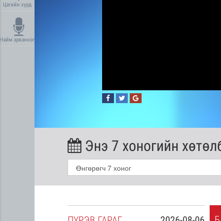
Цагийн хүрд
Найм арваннэг
Энэ 7 хоногийн хөтөл
Б
2026-08-05
ПҮ
РЭВ
ГАРАГ
2026-08-06