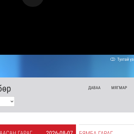
Тухтай үз
бөр
ДА
ВАА
МЯ
ГМАР
А
АСАН
ГАРАГ
2026-08-07
БЯ
МБА
ГАРАГ