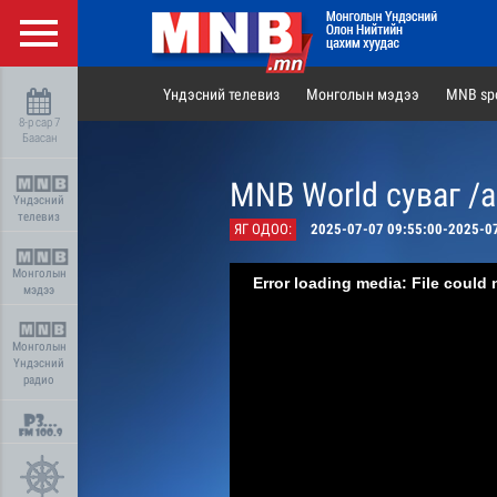
Үндэсний телевиз
Монголын мэдээ
MNB spo
8-р сар 7
Баасан
MNB World суваг /
Үндэсний
телевиз
ЯГ ОДОО:
2025-07-07 09:55:00-2025-0
Монголын
Error loading media: File could 
мэдээ
Монголын
Үндэсний
радио