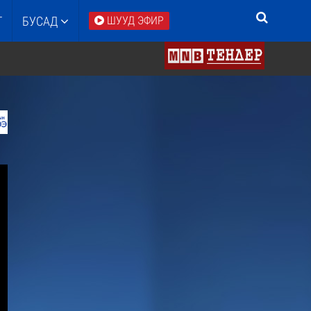
Т
БУСАД
ШУУД ЭФИР