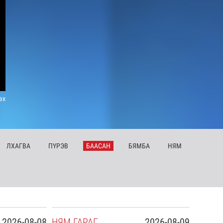
эх
ЛХ
АГВА
ПҮ
РЭВ
БА
АСАН
БЯ
МБА
НЯ
М
2026-08-08
НЯ
М
ГАРАГ
2026-08-09