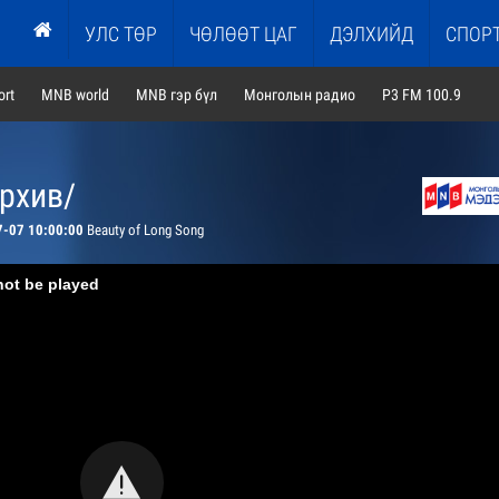
УЛС ТӨР
ЧӨЛӨӨТ ЦАГ
ДЭЛХИЙД
СПОР
rt
MNB world
MNB гэр бүл
Монголын радио
P3 FM 100.9
архив/
7-07 10:00:00
Beauty of Long Song
not be played