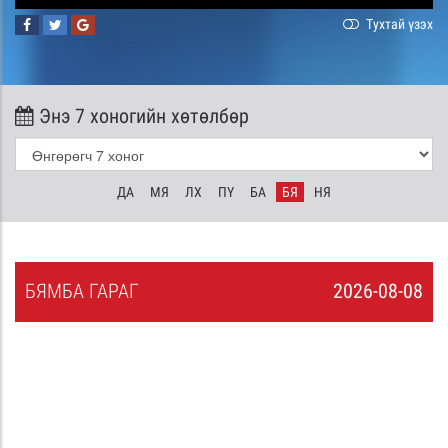
Тухтай үзэх
Энэ 7 хоногийн хөтөлбөр
ДА
МЯ
ЛХ
ПҮ
БА
БЯ
НЯ
БЯ
МБА
ГАРАГ
2026-08-08
7