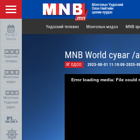
Үндэсний телевиз
Монголын мэдээ
MNB spo
8-р сар 7
Баасан
MNB World суваг /
Үндэсний
телевиз
ЯГ ОДОО:
2025-08-01 11:10:00-2025-0
Монголын
Error loading media: File could 
мэдээ
Монголын
Үндэсний
радио