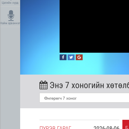
Цагийн хүрд
Найм арваннэг
Энэ 7 хоногийн хөтөл
Б
2026-08-05
ПҮ
РЭВ
ГАРАГ
2026-08-06