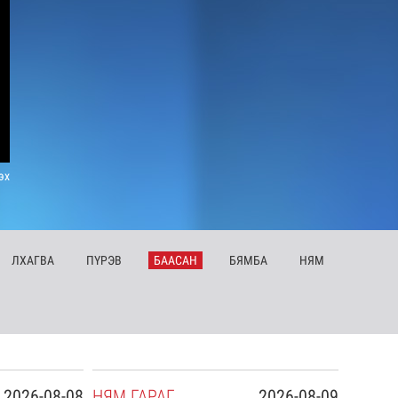
эх
ЛХ
АГВА
ПҮ
РЭВ
БА
АСАН
БЯ
МБА
НЯ
М
2026-08-08
НЯ
М
ГАРАГ
2026-08-09