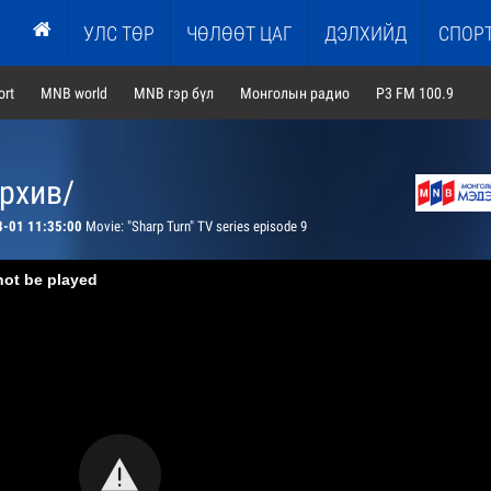
УЛС ТӨР
ЧӨЛӨӨТ ЦАГ
ДЭЛХИЙД
СПОР
rt
MNB world
MNB гэр бүл
Монголын радио
P3 FM 100.9
архив/
8-01 11:35:00
Movie: "Sharp Turn" TV series episode 9
not be played