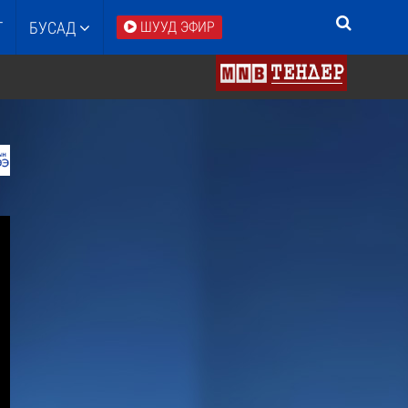
Т
БУСАД
ШУУД ЭФИР