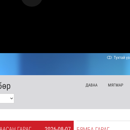
Тухтай үз
бөр
ДА
ВАА
МЯ
ГМАР
А
АСАН
ГАРАГ
2026-08-07
БЯ
МБА
ГАРАГ