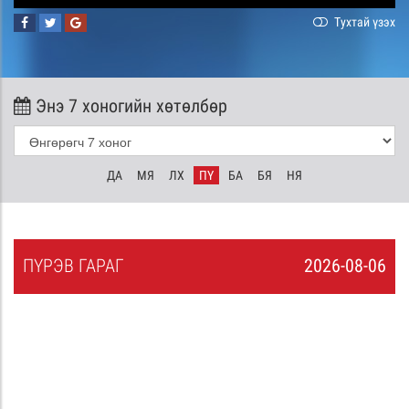
Тухтай үзэх
Энэ 7 хоногийн хөтөлбөр
ДА
МЯ
ЛХ
ПҮ
БА
БЯ
НЯ
ПҮ
РЭВ
ГАРАГ
2026-08-06
5