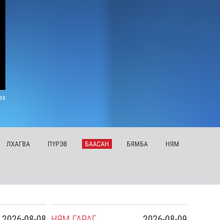
эх
ЛХ
АГВА
ПҮ
РЭВ
БА
АСАН
БЯ
МБА
НЯ
М
2026-08-08
НЯ
М
ГАРАГ
2026-08-09