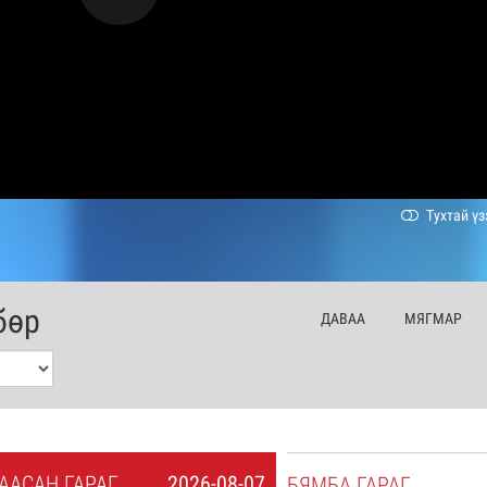
Тухтай үз
бөр
ДА
ВАА
МЯ
ГМАР
А
АСАН
ГАРАГ
2026-08-07
БЯ
МБА
ГАРАГ