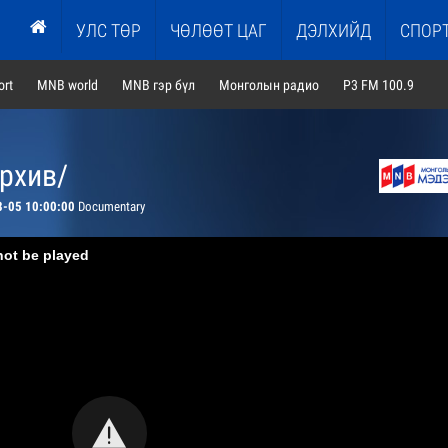
УЛС ТӨР
ЧӨЛӨӨТ ЦАГ
ДЭЛХИЙД
СПОР
rt
MNB world
MNB гэр бүл
Монголын радио
P3 FM 100.9
архив/
8-05 10:00:00
Documentary
not be played