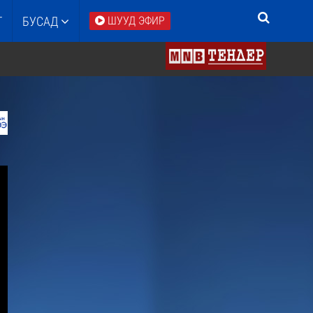
Т
БУСАД
ШУУД ЭФИР