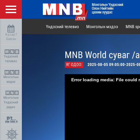
Үндэсний телевиз
Монголын мэдээ
MNB spo
8-р сар 7
Баасан
MNB World суваг /
Үндэсний
телевиз
ЯГ ОДОО:
2025-08-05 09:05:00-2025-0
Монголын
Error loading media: File could 
мэдээ
Монголын
Үндэсний
радио