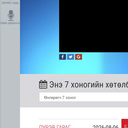
Цагийн хүрд
Найм арваннэг
Энэ 7 хоногийн хөтөл
Б
2026-08-05
ПҮ
РЭВ
ГАРАГ
2026-08-06