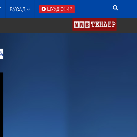
Т
БУСАД
ШУУД ЭФИР