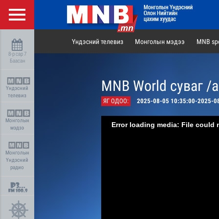
Үндэсний телевиз
Монголын мэдээ
MNB spo
8-р сар 7
Баасан
MNB World суваг /
Үндэсний
телевиз
ЯГ ОДОО:
2025-08-05 10:35:00-2025-0
Монголын
Error loading media: File could 
мэдээ
Монголын
Үндэсний
радио