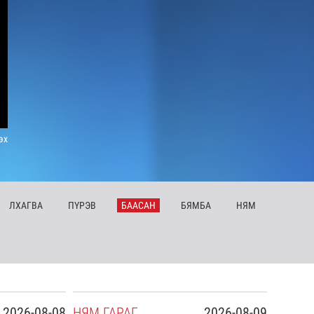
эх
ЛХ
АГВА
ПҮ
РЭВ
БА
АСАН
БЯ
МБА
НЯ
М
2026-08-08
НЯ
М
ГАРАГ
2026-08-09