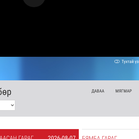
Тухтай үз
бөр
ДА
ВАА
МЯ
ГМАР
А
АСАН
ГАРАГ
2026-08-07
БЯ
МБА
ГАРАГ