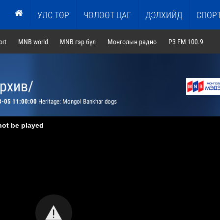
УЛС ТӨР
ЧӨЛӨӨТ ЦАГ
ДЭЛХИЙД
СПОР
rt
MNB world
MNB гэр бүл
Монголын радио
P3 FM 100.9
архив/
8-05 11:00:00
Heritage: Mongol Bankhar dogs
not be played