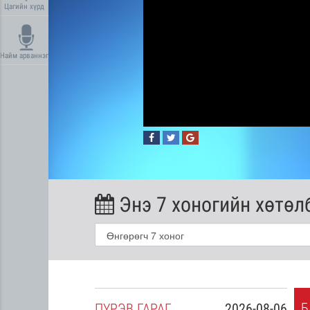
Цагийн хүрд
Найм арваннэг
Энэ 7 хоногийн хөтөл
Б
2026-08-05
ПҮ
РЭВ
ГАРАГ
2026-08-06