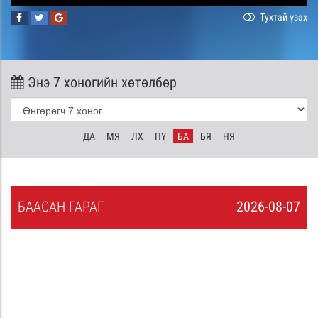
Тухтай үзэх
Энэ 7 хоногийн хөтөлбөр
ДА
МЯ
ЛХ
ПҮ
БА
БЯ
НЯ
БА
АСАН
ГАРАГ
2026-08-07
6