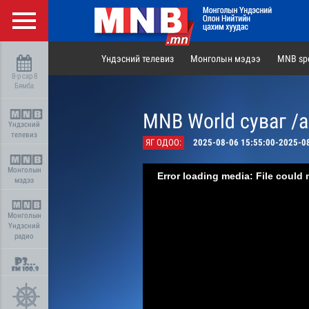
Үндэсний телевиз
Монголын мэдээ
MNB spo
8-р сар 8
Бямба
MNB World суваг /
Үндэсний
телевиз
ЯГ ОДОО:
2025-08-06 15:55:00-2025-0
Монголын
Error loading media: File could 
мэдээ
Монголын
Үндэсний
радио