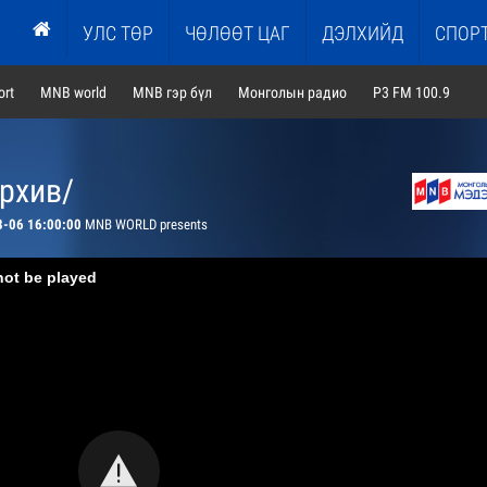
УЛС ТӨР
ЧӨЛӨӨТ ЦАГ
ДЭЛХИЙД
СПОР
rt
MNB world
MNB гэр бүл
Монголын радио
P3 FM 100.9
архив/
8-06 16:00:00
MNB WORLD presents
not be played