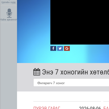
Цагийн хүрд
Найм арваннэг
Энэ 7 хоногийн хөтөл
2026-08-05
ПҮ
РЭВ
ГАРАГ
2026-08-06
БА