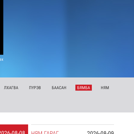
эх
ЛХ
АГВА
ПҮ
РЭВ
БА
АСАН
БЯ
МБА
НЯ
М
2026-08-08
НЯ
М
ГАРАГ
2026-08-09