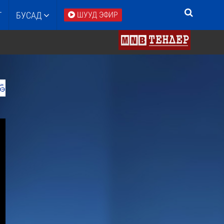
Т
БУСАД
ШУУД ЭФИР