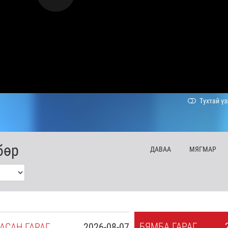
Тухтай үз
бөр
ДА
ВАА
МЯ
ГМАР
БЯ
МБА
ГАРАГ
АСАН
ГАРАГ
2026-08-07