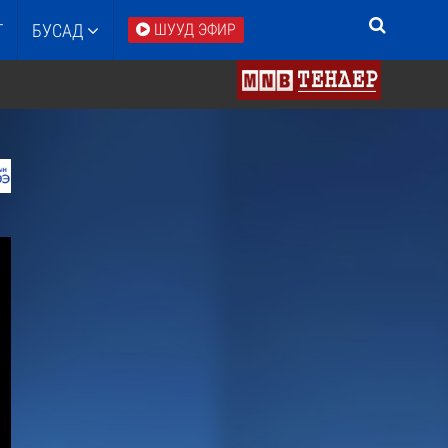
Т
БУСАД
ШУУД ЭФИР