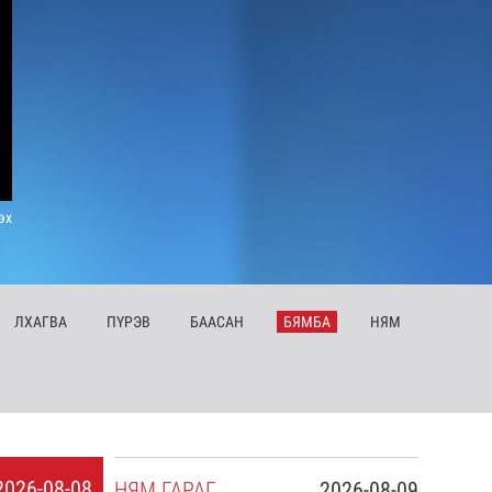
эх
ЛХ
АГВА
ПҮ
РЭВ
БА
АСАН
БЯ
МБА
НЯ
М
2026-08-08
НЯ
М
ГАРАГ
2026-08-09