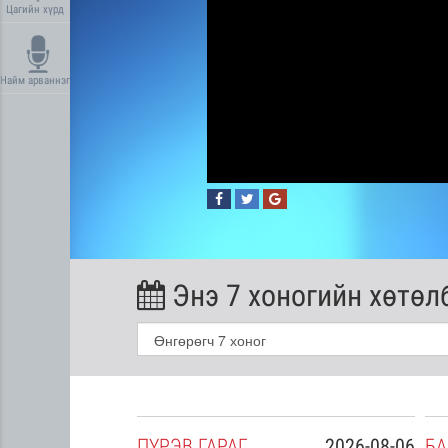
Цагийн хүрд
Найм арваннэг
Энэ 7 хоногийн хөтөл
2026-08-05
ПҮ
РЭВ
ГАРАГ
2026-08-06
БА