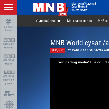
Үндэсний телевиз
Монголын мэдээ
MNB spo
8-р сар 8
Бямба
MNB World суваг /
Үндэсний
телевиз
ЯГ ОДОО:
2025-08-07 08:50:00-2025-0
Монголын
Error loading media: File could 
мэдээ
Монголын
Үндэсний
радио