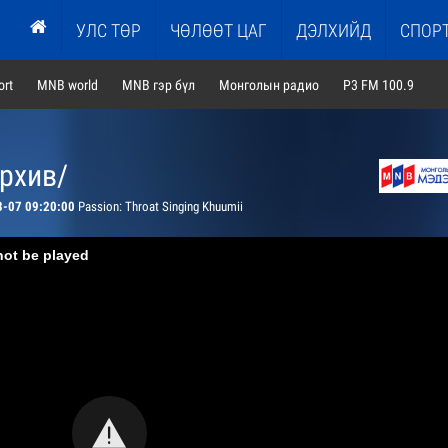
УЛС ТӨР
ЧӨЛӨӨТ ЦАГ
ДЭЛХИЙД
СПОР
rt
MNB world
MNB гэр бүл
Монголын радио
P3 FM 100.9
архив/
8-07 09:20:00
Passion: Throat Singing Khuumii
not be played