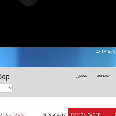
Тухтай үз
бөр
ДА
ВАА
МЯ
ГМАР
БЯ
МБА
ГАРАГ
АСАН
ГАРАГ
2026-08-07