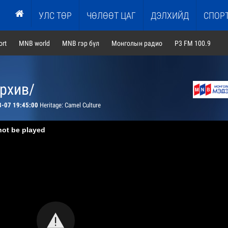
УЛС ТӨР
ЧӨЛӨӨТ ЦАГ
ДЭЛХИЙД
СПОР
rt
MNB world
MNB гэр бүл
Монголын радио
P3 FM 100.9
архив/
8-07 19:45:00
Heritage: Camel Culture
not be played