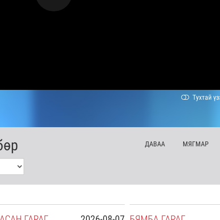
Тухтай үз
бөр
ДА
ВАА
МЯ
ГМАР
АСАН
ГАРАГ
2026-08-07
БЯ
МБА
ГАРАГ