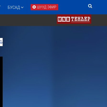
Т
БУСАД
ШУУД ЭФИР