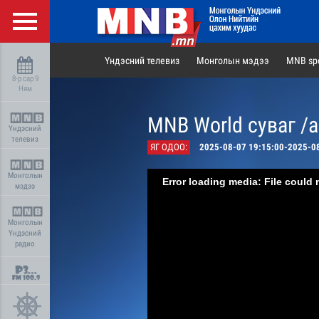
Үндэсний телевиз
Монголын мэдээ
MNB spo
8-р сар 9
Ням
MNB World суваг /
Үндэсний
телевиз
ЯГ ОДОО:
2025-08-07 19:15:00-2025-0
Монголын
Error loading media: File could 
мэдээ
Монголын
Үндэсний
радио