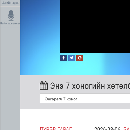
Цагийн хүрд
Найм арваннэг
Энэ 7 хоногийн хөтөл
2026-08-05
ПҮ
РЭВ
ГАРАГ
2026-08-06
БА