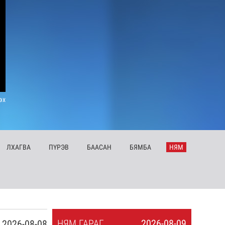
эх
ЛХ
АГВА
ПҮ
РЭВ
БА
АСАН
БЯ
МБА
НЯ
М
НЯ
М
ГАРАГ
2026-08-09
2026-08-08