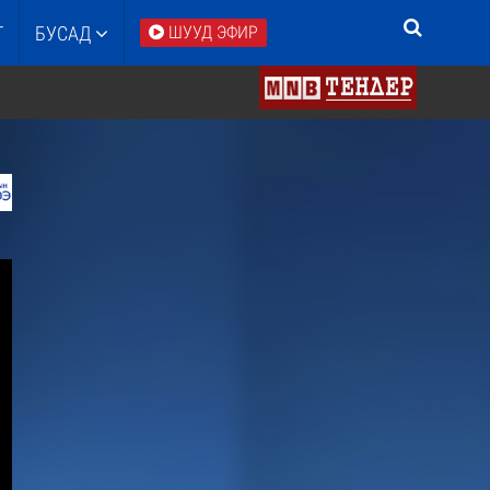
Т
БУСАД
ШУУД ЭФИР