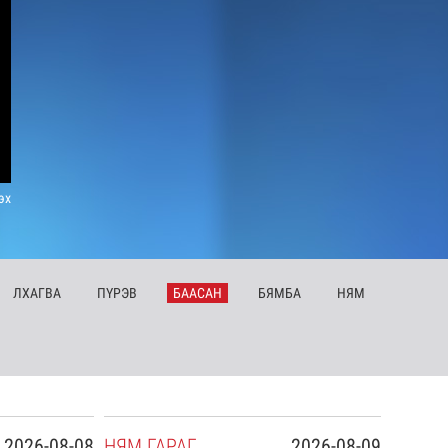
эх
ЛХ
АГВА
ПҮ
РЭВ
БА
АСАН
БЯ
МБА
НЯ
М
2026-08-08
НЯ
М
ГАРАГ
2026-08-09