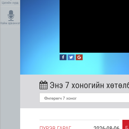
Цагийн хүрд
Найм арваннэг
Энэ 7 хоногийн хөтөл
Б
2026-08-05
ПҮ
РЭВ
ГАРАГ
2026-08-06