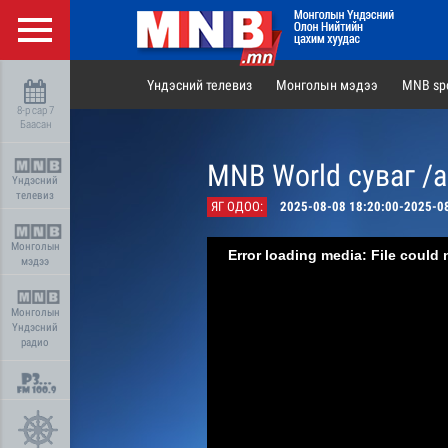
Үндэсний телевиз
Монголын мэдээ
MNB spo
8-р сар 7
Баасан
MNB World суваг /
Үндэсний
телевиз
ЯГ ОДОО:
2025-08-08 18:20:00-2025-0
Монголын
Error loading media: File could 
мэдээ
Монголын
Үндэсний
радио