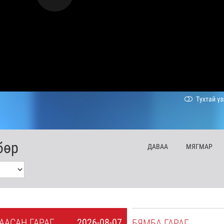
Тухтай үз
бөр
ДА
ВАА
МЯ
ГМАР
А
АСАН
ГАРАГ
2026-08-07
БЯ
МБА
ГАРАГ