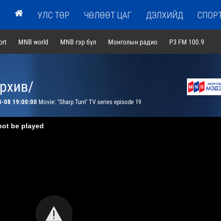
УЛС ТӨР
ЧӨЛӨӨТ ЦАГ
ДЭЛХИЙД
СПОР
rt
MNB world
MNB гэр бүл
Монголын радио
P3 FM 100.9
архив/
8-08 19:00:00
Movie: "Sharp Turn" TV series episode 19
not be played