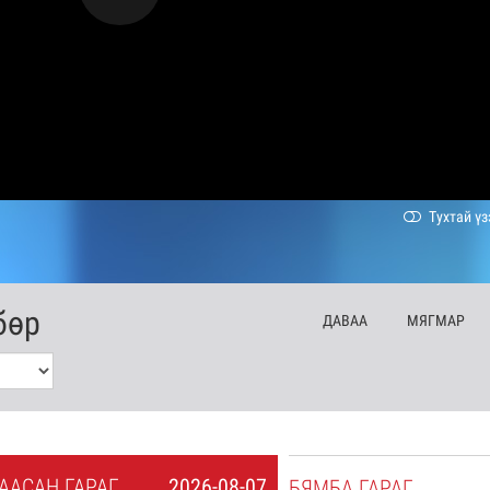
Тухтай үз
бөр
ДА
ВАА
МЯ
ГМАР
А
АСАН
ГАРАГ
2026-08-07
БЯ
МБА
ГАРАГ