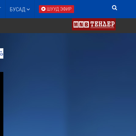
Т
БУСАД
ШУУД ЭФИР