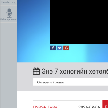
Цагийн хүрд
Найм арваннэг
Энэ 7 хоногийн хөтөл
Б
2026-08-05
ПҮ
РЭВ
ГАРАГ
2026-08-06