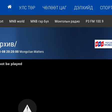
УЛС ТӨР
ЧӨЛӨӨТ ЦАГ
ДЭЛХИЙД
СПОР
rt
MNB world
MNB гэр бүл
Монголын радио
P3 FM 100.9
архив/
8-08 20:20:00
Mongolian Matters
not be played