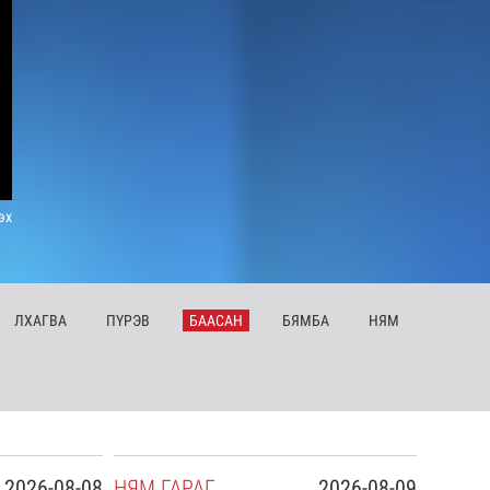
эх
ЛХ
АГВА
ПҮ
РЭВ
БА
АСАН
БЯ
МБА
НЯ
М
2026-08-08
НЯ
М
ГАРАГ
2026-08-09