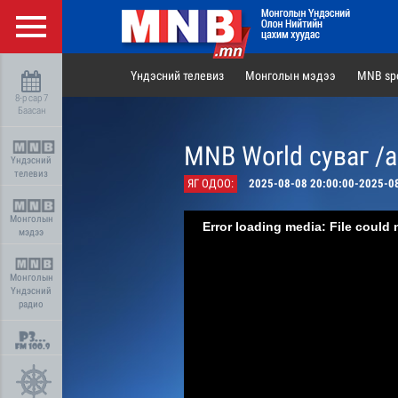
Үндэсний телевиз
Монголын мэдээ
MNB spo
8-р сар 7
Баасан
MNB World суваг /
Үндэсний
телевиз
ЯГ ОДОО:
2025-08-08 20:00:00-2025-0
Монголын
Error loading media: File could 
мэдээ
Монголын
Үндэсний
радио