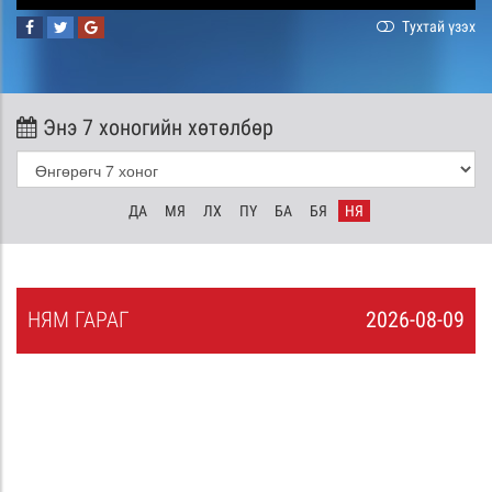
Тухтай үзэх
Энэ 7 хоногийн хөтөлбөр
ДА
МЯ
ЛХ
ПҮ
БА
БЯ
НЯ
НЯ
М
ГАРАГ
2026-08-09
8