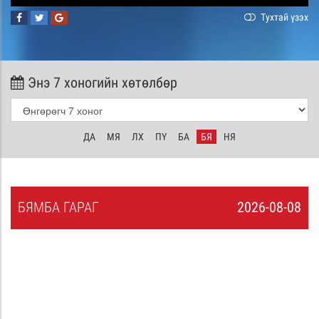
Тухтай үзэх
Энэ 7 хоногийн хөтөлбөр
ДА
МЯ
ЛХ
ПҮ
БА
БЯ
НЯ
БЯ
МБА
ГАРАГ
2026-08-08
7