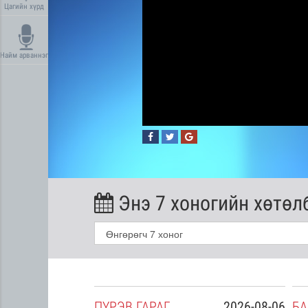
Цагийн хүрд
Найм арваннэг
Энэ 7 хоногийн хөтөл
2026-08-05
ПҮ
РЭВ
ГАРАГ
2026-08-06
БА