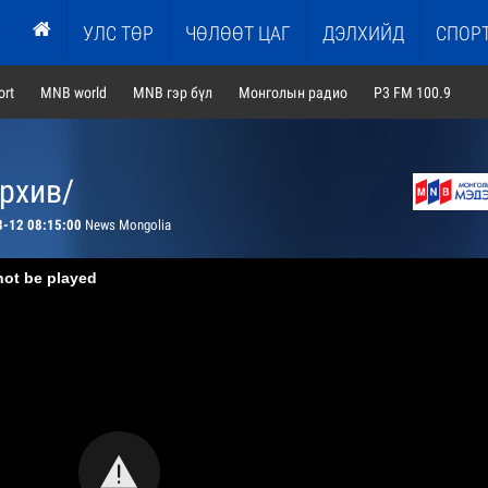
УЛС ТӨР
ЧӨЛӨӨТ ЦАГ
ДЭЛХИЙД
СПОР
rt
MNB world
MNB гэр бүл
Монголын радио
P3 FM 100.9
архив/
8-12 08:15:00
News Mongolia
not be played