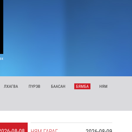
эх
ЛХ
АГВА
ПҮ
РЭВ
БА
АСАН
БЯ
МБА
НЯ
М
2026-08-08
НЯ
М
ГАРАГ
2026-08-09