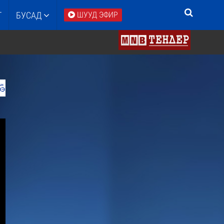
Т
БУСАД
ШУУД ЭФИР