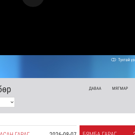
Тухтай үз
бөр
ДА
ВАА
МЯ
ГМАР
БЯ
МБА
ГАРАГ
АСАН
ГАРАГ
2026-08-07