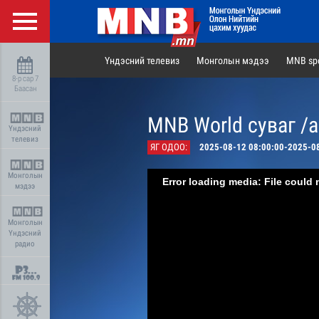
Үндэсний телевиз
Монголын мэдээ
MNB spo
8-р сар 7
Баасан
MNB World суваг /
Үндэсний
телевиз
ЯГ ОДОО:
2025-08-12 08:00:00-2025-0
Монголын
Error loading media: File could 
мэдээ
Монголын
Үндэсний
радио