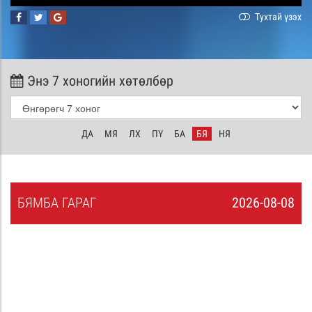
Тухтай үзэх
Энэ 7 хоногийн хөтөлбөр
ДА
МЯ
ЛХ
ПҮ
БА
БЯ
НЯ
БЯ
МБА
ГАРАГ
2026-08-08
7