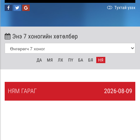
Тухтай үзэх
Энэ 7 хоногийн хөтөлбөр
ДА
МЯ
ЛХ
ПҮ
БА
БЯ
НЯ
НЯ
М
ГАРАГ
2026-08-09
8